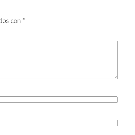
ados con
*