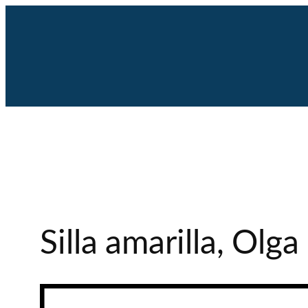
Saltar
al
contenido
Silla amarilla, Olg