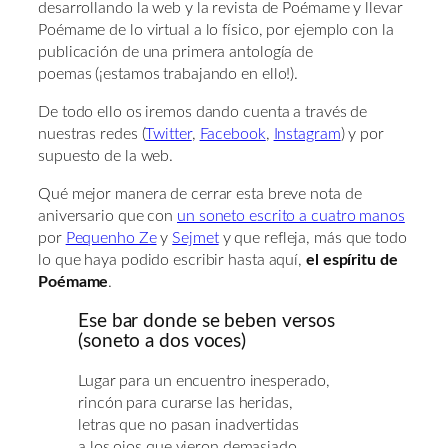
desarrollando la web y la revista de Poémame y llevar
Poémame de lo virtual a lo físico, por ejemplo con la
publicación de una primera antología de
poemas (¡estamos trabajando en ello!).
De todo ello os iremos dando cuenta a través de
nuestras redes (
Twitter
,
Facebook
,
Instagram
) y por
supuesto de la web.
Qué mejor manera de cerrar esta breve nota de
aniversario que con
un soneto escrito a cuatro manos
por
Pequenho Ze
y
Sejmet
y que refleja, más que todo
lo que haya podido escribir hasta aquí,
el espíritu de
Poémame
.
Ese bar donde se beben versos
(soneto a dos voces)
Lugar para un encuentro inesperado,
rincón para curarse las heridas,
letras que no pasan inadvertidas
a los ojos que vieron demasiado.