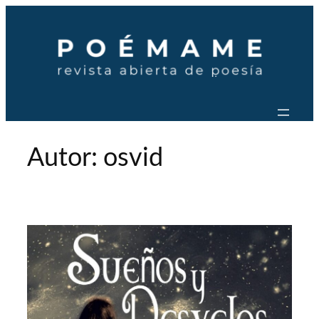
Saltar
al
contenido
Autor:
osvid