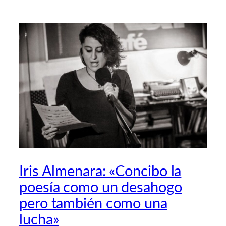
Iris Almenara: «Concibo la
poesía como un desahogo
pero también como una
lucha»