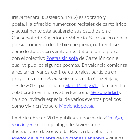
Iris Almenara, (Castellón, 1989) es soprano y
poeta. Ha ofrecido numerosos recitales de canto lírico
y actualmente está acabando sus estudios en el
Conservatorio Superior de Valencia. Su relación con la
poesía comienza desde bien pequeña, nutriéndose
como lectora. Con veinte años debuta como poeta
con el colectivo
Poetas sin sofá
de Castellón con el
cual ya publica algunos poemas. En Valencia comienza
a recitar en varios centros culturales, participa en
proyectos como
Acercando orillas
de la Cruz Roja y,
desde 2014, participa en
Slam Poetry Vlc
. También ha
colaborado en micros abiertos como
Versonalidad
y
ha sido invitada especial de varios eventos poéticos
como Vivir en Verso o
Moviendopoesía
.
En diciembre de 2016 publica su poemario «
Ombligo,
mundo y raíz
» -con prólogo de Javier Gm e
ilustraciones de Soraya del Rey- en la colección
Pliegos de la palabra
de
Ediciones Babilonia
y que ha