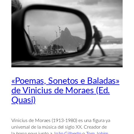
«Poemas, Sonetos e Baladas»
de Vinicius de Moraes (Ed.
Quasi)
Vinicius de Moraes (1913-1980) es una figura ya
universal de la música del siglo XX. Creador de
la
bossa nova
junto a
João Gilberto
o
Tom Jobim
,