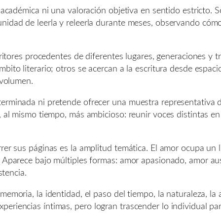
a académica ni una valoración objetiva en sentido estricto.
unidad de leerla y releerla durante meses, observando có
scritores procedentes de diferentes lugares, generaciones y 
bito literario; otros se acercan a la escritura desde espac
 volumen.
erminada ni pretende ofrecer una muestra representativa d
y, al mismo tiempo, más ambicioso: reunir voces distintas e
rrer sus páginas es la amplitud temática. El amor ocupa un
s. Aparece bajo múltiples formas: amor apasionado, amor 
stencia.
emoria, la identidad, el paso del tiempo, la naturaleza, la 
eriencias íntimas, pero logran trascender lo individual p