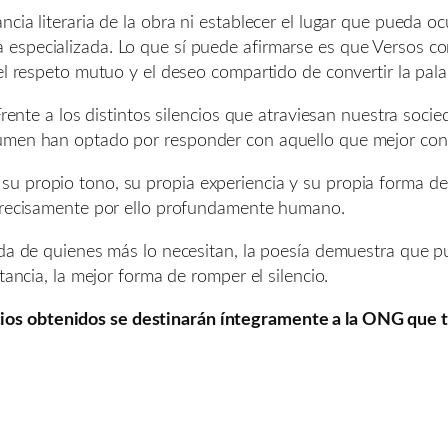
cia literaria de la obra ni establecer el lugar que pueda o
ítica especializada. Lo que sí puede afirmarse es que Versos c
 el respeto mutuo y el deseo compartido de convertir la pal
rente a los distintos silencios que atraviesan nuestra socieda
umen han optado por responder con aquello que mejor cono
u propio tono, su propia experiencia y su propia forma d
 precisamente por ello profundamente humano.
ida de quienes más lo necesitan, la poesía demuestra que p
tancia, la mejor forma de romper el silencio.
cios obtenidos se destinarán íntegramente a la ONG que tr