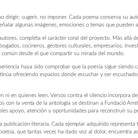
o dirigir; sugerir, no imponer. Cada poema conserva su au
señalar algunas imágenes, emociones o temas que pueden ayu
 autores, completa el carácter coral del proyecto. Más allá d
bogados, cocineros, gestores culturales, empresarios, inves
r común desde el que compartir su mirada del mundo.
periencia haya sido comprobar que la poesía sigue siendo
continúa ofreciendo espacios donde escuchar y ser escuchado
 ni en quienes leen. Versos contra el silencio incorpora d
dos con la venta de la antología se destinan a Fundació Ar
oles apoyo, atención y oportunidades para reconstruir su p
na publicación literaria. Cada ejemplar adquirido represen
 poesía, que tantas veces ha dado voz al dolor, encuentra a