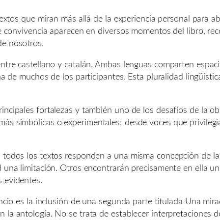
 textos que miran más allá de la experiencia personal para a
 de convivencia aparecen en diversos momentos del libro, r
de nosotros.
ntre castellano y catalán. Ambas lenguas comparten espacio 
na de muchos de los participantes. Esta pluralidad lingüísti
ncipales fortalezas y también uno de los desafíos de la obr
más simbólicas o experimentales; desde voces que privilegi
 todos los textos responden a una misma concepción de la p
 una limitación. Otros encontrarán precisamente en ella uno
s evidentes.
lencio es la inclusión de una segunda parte titulada Una mi
la antología. No se trata de establecer interpretaciones def