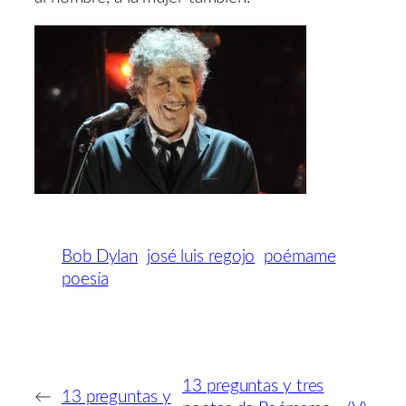
Bob Dylan
josé luis regojo
poémame
poesía
13 preguntas y tres
←
13 preguntas y