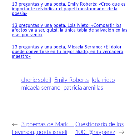
13 preguntas y una poeta, Emily Roberts: «Creo que es
importante reivindicar el papel transformador de la
poesía»
13 preguntas y una poeta, Lola Nieto: «Compartir los
afectos va a ser, quizá, la única tabla de salvación en las
eras por venir»
13 preguntas y una poeta, Micaela Serrano: «El dolor
puede convertirse en tu mejor aliado, en tu verdadero
maestro»
cherie soleil
Emily Roberts
lola nieto
micaela serrano
patricia arenillas
←
3 poemas de Mark L.
Cuestionario de los
Levinson, poeta israelí
100: @rayperez
→