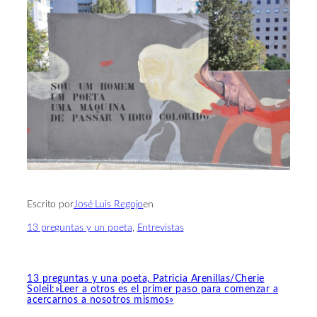
Escrito por
José Luis Regojo
en
13 preguntas y un poeta
, 
Entrevistas
13 preguntas y una poeta, Patricia Arenillas/Cherie
Soleil:»Leer a otros es el primer paso para comenzar a
acercarnos a nosotros mismos»