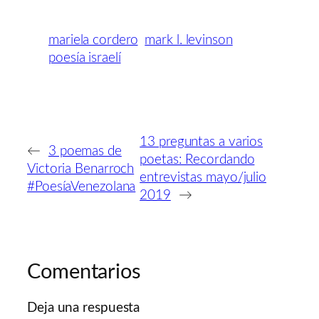
mariela cordero
mark l. levinson
poesía israelí
13 preguntas a varios
←
3 poemas de
poetas: Recordando
Victoria Benarroch
entrevistas mayo/julio
#PoesíaVenezolana
2019
→
Comentarios
Deja una respuesta