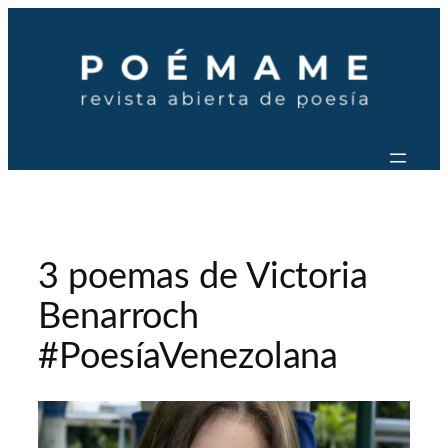
Saltar
al
contenido
3 poemas de Victoria
Benarroch
#PoesíaVenezolana