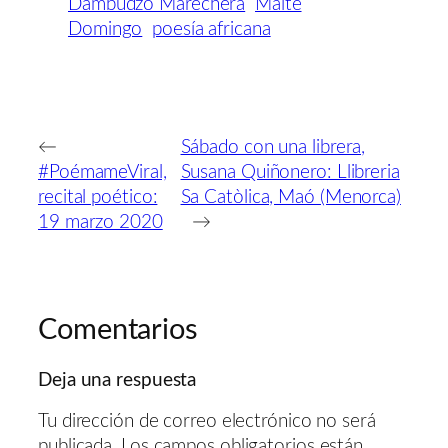
Dambudzo Marechera
Maite
Domingo
poesía africana
←
Sábado con una librera,
#PoémameViral,
Susana Quiñonero: Llibreria
recital poético:
Sa Catòlica, Maó (Menorca)
19 marzo 2020
→
Comentarios
Deja una respuesta
Tu dirección de correo electrónico no será
publicada.
Los campos obligatorios están