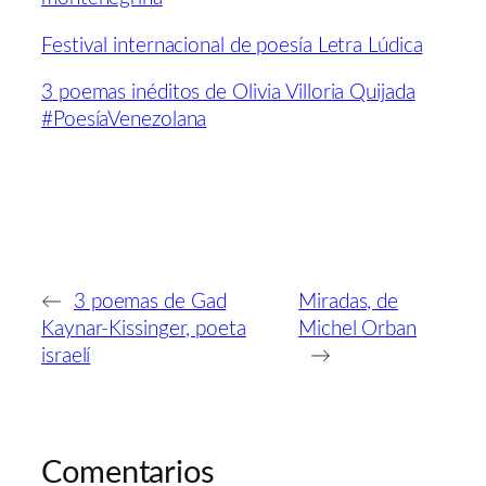
Festival internacional de poesía Letra Lúdica
3 poemas inéditos de Olivia Villoria Quijada
#PoesíaVenezolana
←
3 poemas de Gad
Miradas, de
Kaynar-Kissinger, poeta
Michel Orban
israelí
→
Comentarios