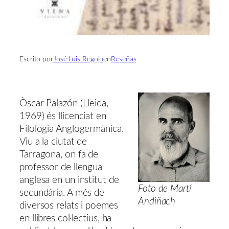
Escrito por
José Luis Regojo
en
Reseñas
Òscar Palazón (Lleida,
1969) és llicenciat en
Filologia Anglogermànica.
Viu a la ciutat de
Tarragona, on fa de
professor de llengua
anglesa en un institut de
Foto de Martí
secundària. A més de
Andiñach
diversos relats i poemes
en llibres col·lectius, ha