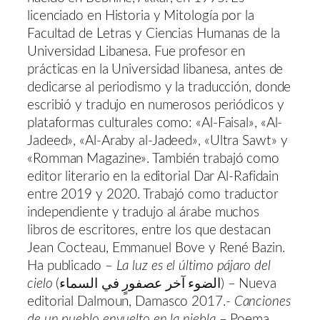
licenciado en Historia y Mitología por la
Facultad de Letras y Ciencias Humanas de la
Universidad Libanesa. Fue profesor en
prácticas en la Universidad libanesa, antes de
dedicarse al periodismo y la traducción, donde
escribió y tradujo en numerosos periódicos y
plataformas culturales como: «Al-Faisal», «Al-
Jadeed», «Al-Araby al-Jadeed», «Ultra Sawt» y
«Romman Magazine». También trabajó como
editor literario en la editorial Dar Al-Rafidain
entre 2019 y 2020. Trabajó como traductor
independiente y tradujo al árabe muchos
libros de escritores, entre los que destacan
Jean Cocteau, Emmanuel Bove y René Bazin.
Ha publicado –
La luz es el último pájaro del
cielo
(الضوء آخر عصفورٍ في السماء) – Nueva
editorial Dalmoun, Damasco 2017.-
Canciones
de un pueblo envuelto en la niebla
– Poema