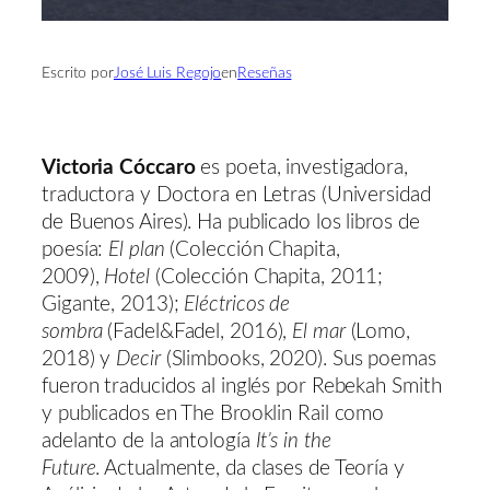
Escrito por
José Luis Regojo
en
Reseñas
Victoria Cóccaro
es poeta, investigadora,
traductora y Doctora en Letras (Universidad
de Buenos Aires). Ha publicado los libros de
poesía:
El plan
(Colección Chapita,
2009),
Hotel
(Colección Chapita, 2011;
Gigante, 2013);
Eléctricos de
sombra
(Fadel&Fadel, 2016),
El mar
(Lomo,
2018) y
Decir
(Slimbooks, 2020). Sus poemas
fueron traducidos al inglés por Rebekah Smith
y publicados en The Brooklin Rail como
adelanto de la antología
It’s in the
Future
. Actualmente, da clases de Teoría y