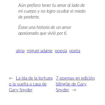
Aún prefiero tener tu amor al lado de
mi cuerpo y no logro ocultar el miedo
de perderte.
Érase una historia de un amor
apasionado que vivió por ti.
alma
miguel adame
poesía
poeta
←
La isla de la tortuga
7 poemas en edición
o la vuelta a casa de
bilingüe de Gary
Gary Snyder
Snyder
→