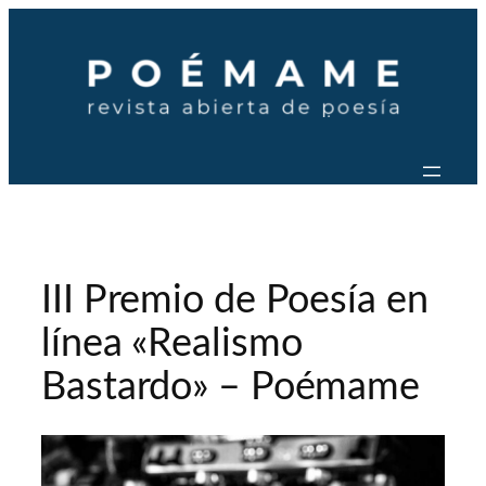
Saltar
al
contenido
III Premio de Poesía en
línea «Realismo
Bastardo» – Poémame