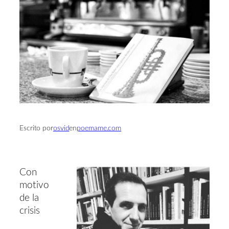
Escrito por
osvid
en
poemame.com
Con
motivo
de la
crisis