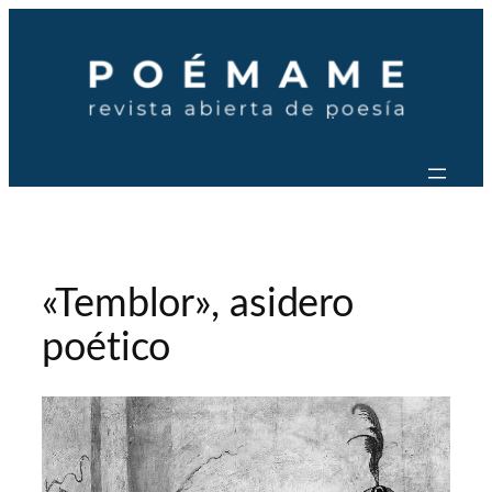
Saltar
al
contenido
«Temblor», asidero
poético