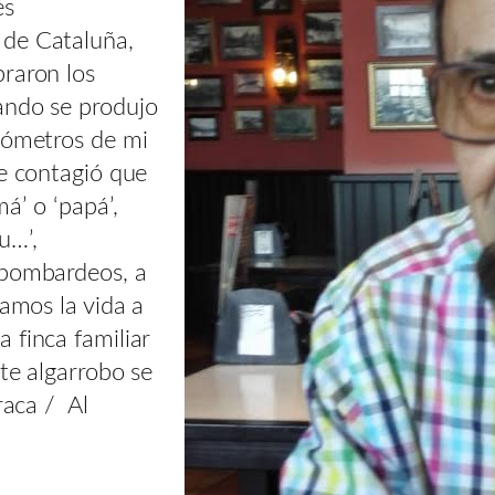
es
 de Cataluña,
braron los
ando se produjo
ilómetros de mi
me contagió que
á’ o ‘papá’,
u…’,
 bombardeos, a
íamos la vida a
 finca familiar
te algarrobo se
raca / Al