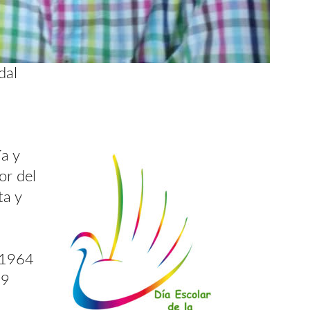
dal
a y
or del
ta y
n 1964
19