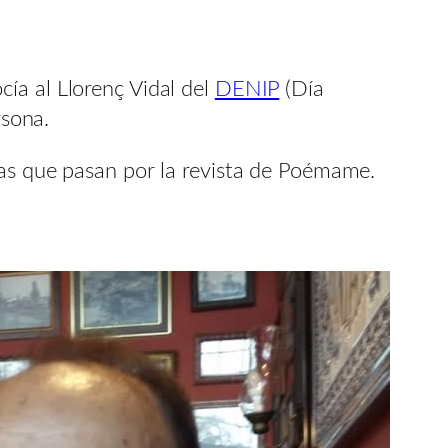
ía al Llorenç Vidal del
DENIP
(Día
rsona.
tas que pasan por la revista de Poémame.