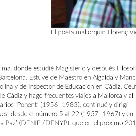
El poeta mallorquín Llorenç Vi
alma, donde estudié Magisterio y después Filosofí
 Barcelona. Estuve de Maestro en Algaida y Manc
Molina y de Inspector de Educación en Cádiz, Ceu
e Cádiz y hago frecuentes viajes a Mallorca y al
erarios ‘Ponent’ (1956 -1983), continué y dirigí
ugues’ desde el número 5 al 22 (1957 -1967) y e
 y la Paz’ (DENIP /DENYP), que en el próximo 20