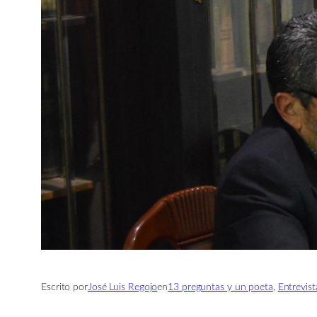
Escrito por
José Luis Regojo
en
13 preguntas y un poeta
, 
Entrevist