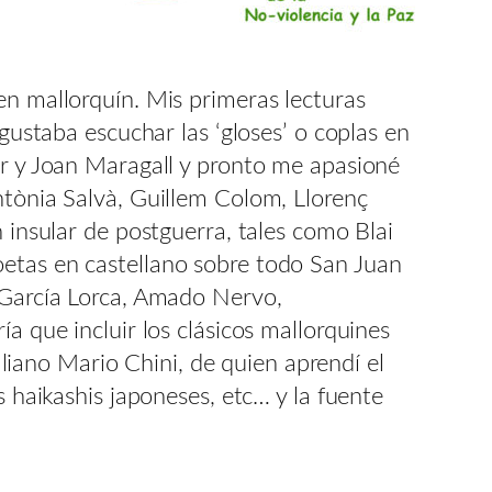
en mallorquín. Mis primeras lecturas
gustaba escuchar las ‘gloses’ o coplas en
er y Joan Maragall y pronto me apasioné
ntònia Salvà, Guillem Colom, Llorenç
 insular de postguerra, tales como Blai
oetas en castellano sobre todo San Juan
o García Lorca, Amado Nervo,
a que incluir los clásicos mallorquines
taliano Mario Chini, de quien aprendí el
s haikashis japoneses, etc… y la fuente