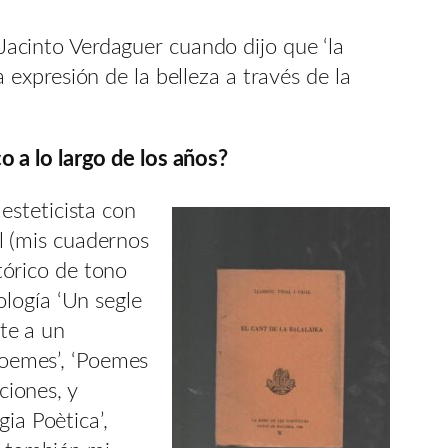
 Jacinto Verdaguer cuando dijo que ‘la
la expresión de la belleza a través de la
o a lo largo de los años?
esteticista con
al (mis cuadernos
stórico de tono
logía ‘Un segle
nte a un
s poemes’, ‘Poemes
ciones, y
ia Poètica’,