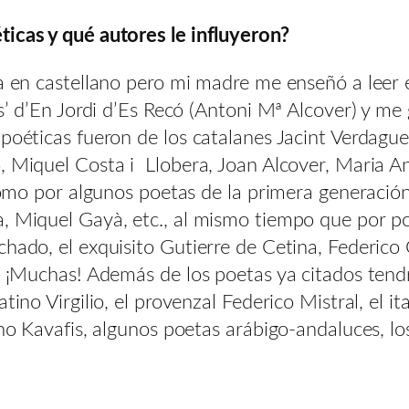
ticas y qué autores le influyeron?
ra en castellano pero mi madre me enseñó a leer 
es’ d’En Jordi d’Es Recó (Antoni Mª Alcover) y me 
 poéticas fueron de los catalanes Jacint Verdagu
, Miquel Costa i Llobera, Joan Alcover, Maria A
 como por algunos poetas de la primera generación
à, Miquel Gayà, etc., al mismo tiempo que por p
chado, el exquisito Gutierre de Cetina, Federic
? ¡Muchas! Además de los poetas ya citados tendrí
tino Virgilio, el provenzal Federico Mistral, el i
ino Kavafis, algunos poetas arábigo-andaluces, lo