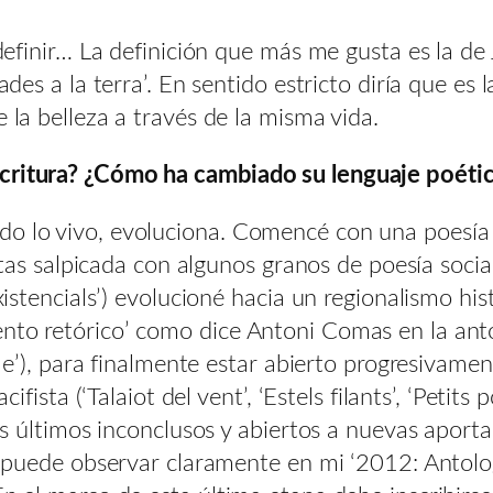
e definir… La definición que más me gusta es la de
ades a la terra’. En sentido estricto diría que es 
 la belleza a través de la misma vida.
escritura? ¿Cómo ha cambiado su
lenguaje poétic
do lo vivo, evoluciona. Comencé con una poesía 
listas salpicada con algunos granos de poesía soci
existencials’) evolucioné hacia un regionalismo hi
nto retórico’ como dice Antoni Comas en la anto
rrae’), para finalmente estar abierto progresivame
cifista (‘Talaiot del vent’, ‘Estels filants’, ‘Petit
dos últimos inconclusos y abiertos a nuevas aporta
se puede observar claramente en mi ‘2012: Antolog