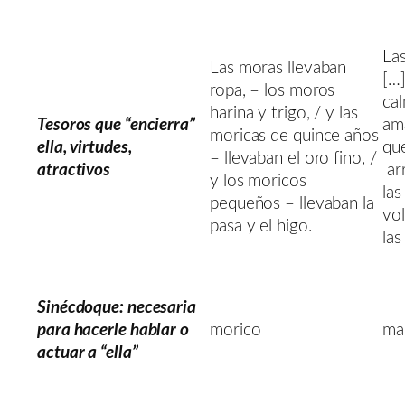
Las
Las moras llevaban
[…]
ropa, – los moros
cal
harina y trigo, / y las
Tesoros que “encierra”
ama
moricas de quince años
ella, virtudes,
que
– llevaban el oro fino, /
atractivos
arr
y los moricos
las
pequeños – llevaban la
vo
pasa y el higo.
las
Sinécdoque: necesaria
para hacerle hablar o
morico
ma
actuar a “ella”