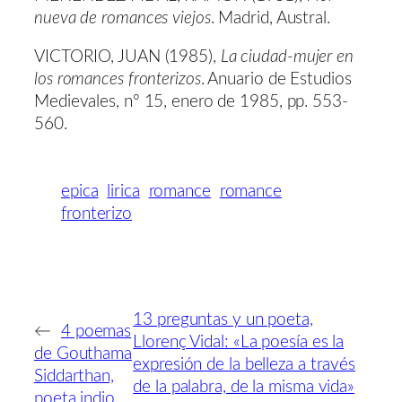
nueva de romances viejos
. Madrid, Austral.
VICTORIO, JUAN (1985),
La ciudad-mujer en
los romances fronterizos
. Anuario de Estudios
Medievales, nº 15, enero de 1985, pp. 553-
560.
epica
lirica
romance
romance
fronterizo
13 preguntas y un poeta,
←
4 poemas
Llorenç Vidal: «La poesía es la
de Gouthama
expresión de la belleza a través
Siddarthan,
de la palabra, de la misma vida»
poeta indio