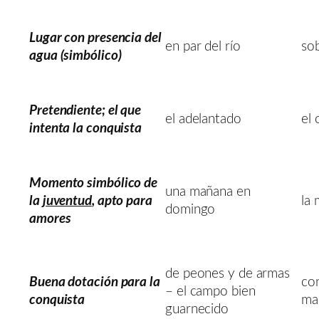
Lugar con presencia del
en par del río
sob
agua (simbólico)
Pretendiente; el que
el adelantado
el
intenta la conquista
Momento simbólico de
una mañana en
la
juventud
, apto para
la
domingo
amores
de peones y de armas
Buena dotación para la
con
– el campo bien
conquista
man
guarnecido