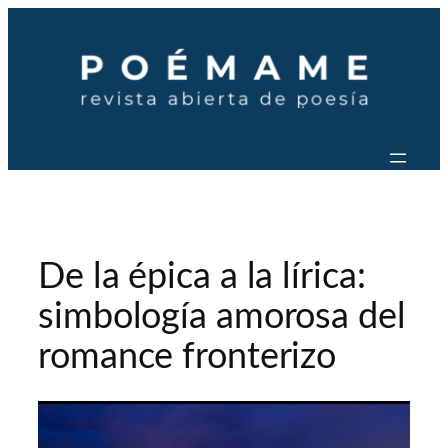
Saltar
al
contenido
De la épica a la lírica:
simbología amorosa del
romance fronterizo