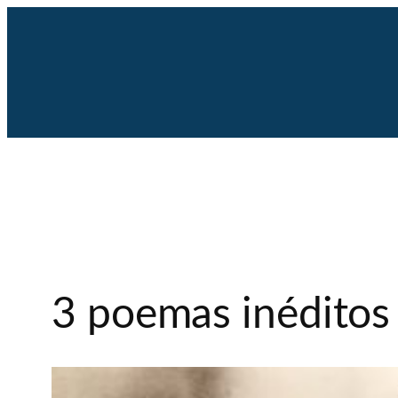
Saltar
al
contenido
3 poemas inéditos