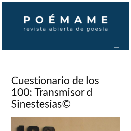
Saltar
al
contenido
Cuestionario de los
100: Transmisor d
Sinestesias©