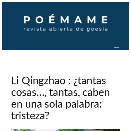
Saltar
al
contenido
Li Qingzhao : ¿tantas
cosas…, tantas, caben
en una sola palabra:
tristeza?