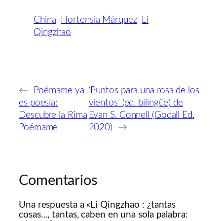
China
Hortensia Márquez
Li
Qingzhao
←
Poémame ya
‘Puntos para una rosa de los
es poesía:
vientos’ (ed. bilingüe) de
Descubre la Rima
Evan S. Connell (Godall Ed.
Poémame
2020)
→
Comentarios
Una respuesta a «Li Qingzhao : ¿tantas
cosas…, tantas, caben en una sola palabra: