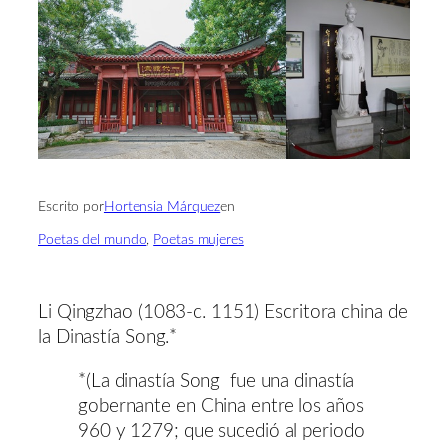
Escrito por
Hortensia Márquez
en
Poetas del mundo
, 
Poetas mujeres
Li Qingzhao (1083-c. 1151) Escritora china de
la Dinastía Song.*
*(La dinastía Song fue una dinastía
gobernante en China entre los años
960 y 1279; que sucedió al periodo