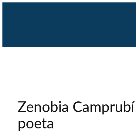
Saltar
al
contenido
Zenobia Camprubí 
poeta