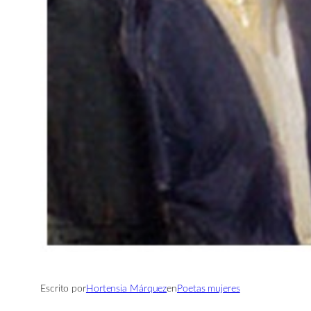
Escrito por
Hortensia Márquez
en
Poetas mujeres