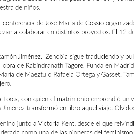
stra de niños.
onferencia de José María de Cossío organizada 
ezan a colaborar en distintos proyectos. El 12 d
Ramón Jiménez, Zenobia sigue traduciendo y pub
la obra de Rabindranath Tagore. Funda en Madri
 María de Maeztu o Rafaela Ortega y Gasset. Tam
jero.
ía Lorca, con quien el matrimonio emprendió un 
 Jiménez transformó en libro aquel viaje: Olvid
no junto a Victoria Kent, desde el que reivind
siderada como una de las pioneras del feminismo