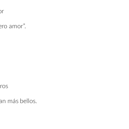
or
ro amor”.
ros
an más bellos.