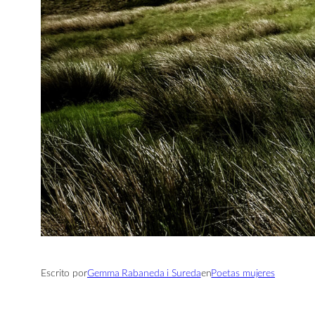
Escrito por
Gemma Rabaneda i Sureda
en
Poetas mujeres