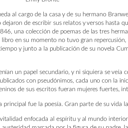
ueda al cargo de la casa y de su hermano Branwel
 dejaron de escribir sus relatos y versos hasta q
o 1846, una colección de poemas de las tres her
 el libro en su momento no tuvo gran repercusión
l tiempo y junto a la publicación de su novela C
tenían un papel secundario, y ni siquiera se veía
publicados con pseudónimos, cada uno con la inic
ninos de sus escritos fueran mujeres fuertes, in
ca principal fue la poesía. Gran parte de su vida l
italidad enfocada al espíritu y al mundo interior
usteridad marcada por la figura de su padre, la f