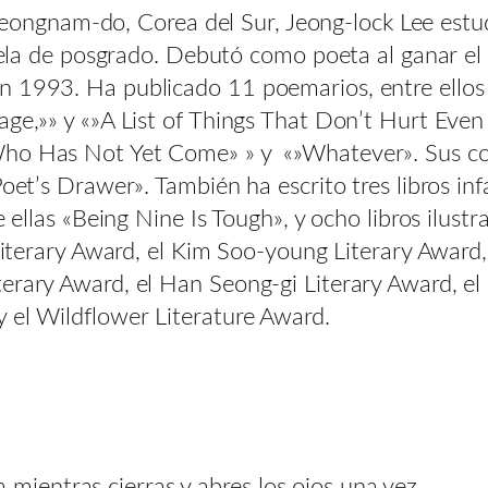
gnam-do, Corea del Sur, Jeong-lock Lee estudió
scuela de posgrado. Debutó como poeta al ganar e
en 1993. Ha publicado 11 poemarios, entre ell
uage,»» y «»A List of Things That Don’t Hurt Eve
ho Has Not Yet Come» » y «»Whatever». Sus cole
oet’s Drawer». También ha escrito tres libros infa
 ellas «Being Nine Is Tough», y ocho libros ilustr
 Literary Award, el Kim Soo-young Literary Award,
terary Award, el Han Seong-gi Literary Award, e
 el Wildflower Literature Award.
 mientras cierras y abres los ojos una vez.