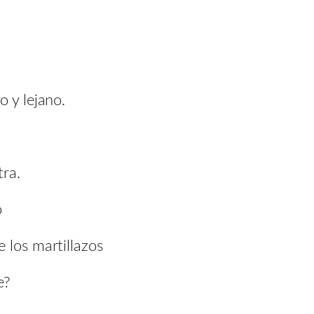
o y lejano.
tra.
o
 los martillazos
e?