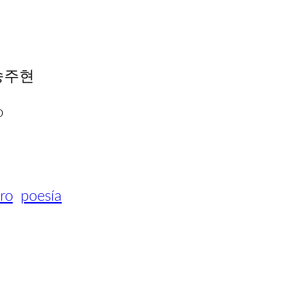
g 송주현
o
ro
poesía