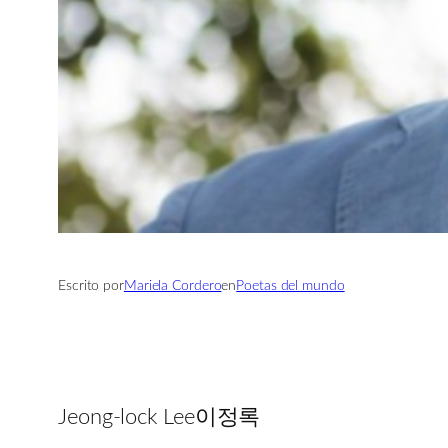
Escrito por
Mariela Cordero
en
Poetas del mundo
Jeong-lock Lee이정록