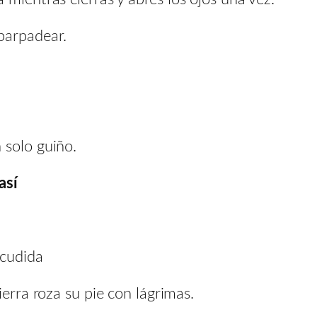
parpadear.
 solo guiño.
así
acudida
ierra roza su pie con lágrimas.