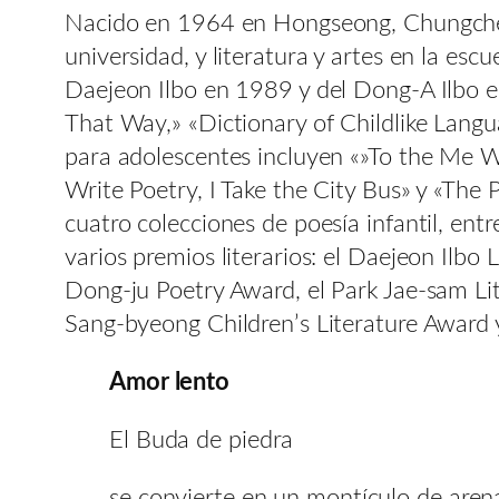
Nacido en 1964 en Hongseong, Chungcheon
universidad, y literatura y artes en la e
Daejeon Ilbo en 1989 y del Dong-A Ilbo 
That Way,» «Dictionary of Childlike Lang
para adolescentes incluyen «»To the Me W
Write Poetry, I Take the City Bus» y «The P
cuatro colecciones de poesía infantil, entre
varios premios literarios: el Daejeon Ilbo
Dong-ju Poetry Award, el Park Jae-sam Li
Sang-byeong Children’s Literature Award y
Amor lento
El Buda de piedra
se convierte en un montículo de arena