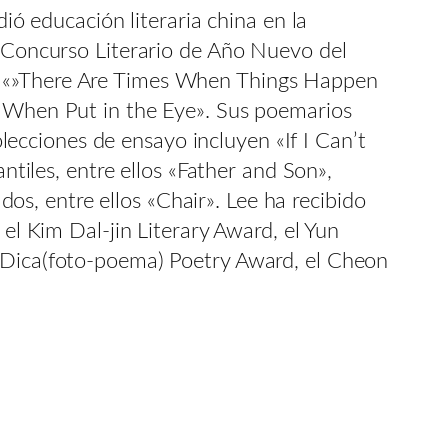
 educación literaria china en la
l Concurso Literario de Año Nuevo del
os «»There Are Times When Things Happen
n When Put in the Eye». Sus poemarios
cciones de ensayo incluyen «If I Can’t
ntiles, entre ellos «Father and Son»,
ados, entre ellos «Chair». Lee ha recibido
 el Kim Dal-jin Literary Award, el Yun
l Dica(foto-poema) Poetry Award, el Cheon