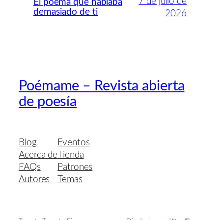
7 de julio de
El poema que hablaba
demasiado de ti
2026
Poémame – Revista abierta
de poesía
Blog
Eventos
Acerca de
Tienda
FAQs
Patrones
Autores
Temas