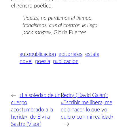
el género poético.
“Poetas, no perdamos el tiempo,
trabajemos, que al corazón le llega
poca sangre»
, Gloria Fuertes
autopublicacion
editoriales
estafa
novel
poesía
publicacion
←
«La soledad de un
Redry (David Galán):
cuerpo
«Escribir me libera, me
acostumbrado a la
deja hacer lo que yo
herida», de Elvira
quiero con mi realidad»
Sastre (Visor)
→