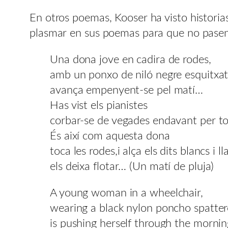
En otros poemas, Kooser ha visto histori
plasmar en sus poemas para que no pasen 
Una dona jove en cadira de rodes,
amb un ponxo de niló negre esquitxat 
avança empenyent-se pel matí…
Has vist els pianistes
corbar-se de vegades endavant per to
És així com aquesta dona
toca les rodes,i alça els dits blancs i ll
els deixa flotar… (Un matí de pluja)
A young woman in a wheelchair,
wearing a black nylon poncho spatter
is pushing herself through the morni