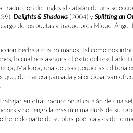
a traducción del inglés al catalán de una selecci
939):
Delights & Shadows
(2004) y
Splitting an O
 cargo de los poetas y traductores Miquel Àngel
cción hecha a cuatro manos, tal como nos inform
es, lo cual nos asegura el éxito del resultado fin
llença, Mallorca, una de esas pequeñas editorial
es que, de manera pausada y silenciosa, van ofr
.
 trabajar en otra traducción al catalán de una 
edicions y no tengo la más mínima duda de su cat
 he leído parte de su obra poética y es de lo m