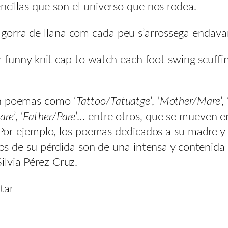
ncillas que son el universo que nos rodea.
 gorra de llana com cada peu s’arrossega endavant
funny knit cap to watch each foot swing scuffin
on poemas como ‘
Tattoo/Tatuatge
’, ‘
Mother/Mare
’
are
’, ‘
Father/Pare
’… entre otros, que se mueven en
. Por ejemplo, los poemas dedicados a su madre y a
 años de su pérdida son de una intensa y conteni
ilvia Pérez Cruz.
tar