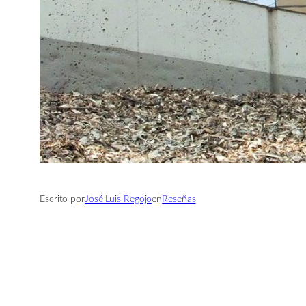
Escrito por
José Luis Regojo
en
Reseñas