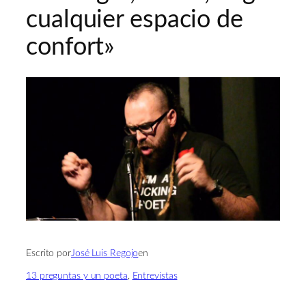
cualquier espacio de
confort»
Escrito por
José Luis Regojo
en
13 preguntas y un poeta
, 
Entrevistas