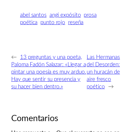
abel santos
angi expósito
prosa
poética
punto rojo
reseña
←
13 preguntas y una poeta,
Las Hermanas
Paloma Fadón Salazar: «Llegar a
del Desorden:
pintar una poesía es muy arduo.
un huracán de
Hay que sentir su presencia y
aire fresco
su hacer bien dentro.»
poético
→
Comentarios