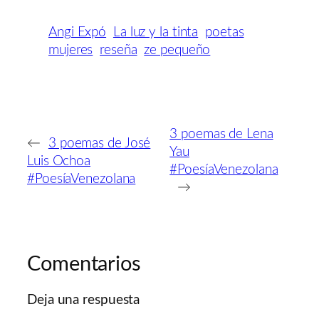
Angi Expó
La luz y la tinta
poetas
mujeres
reseña
ze pequeño
3 poemas de Lena
←
3 poemas de José
Yau
Luis Ochoa
#PoesíaVenezolana
#PoesíaVenezolana
→
Comentarios
Deja una respuesta