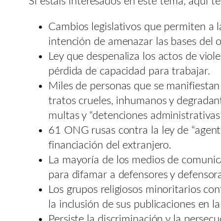
Si estáis interesados en este tema, aquí t
Cambios legislativos que permiten a l
intención de amenazar las bases del o
Ley que despenaliza los actos de viol
pérdida de capacidad para trabajar.
Miles de personas que se manifiestan 
tratos crueles, inhumanos y degradant
multas y “detenciones administrativas”
61 ONG rusas contra la ley de “agentes
financiación del extranjero.
La mayoría de los medios de comunicac
para difamar a defensores y defensora
Los grupos religiosos minoritarios con
la inclusión de sus publicaciones en l
Persiste la discriminación y la persec