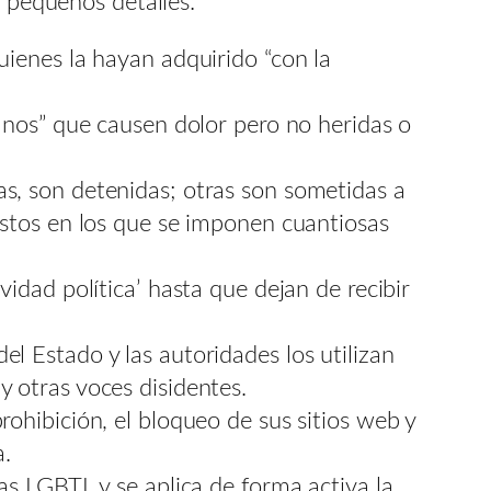
s pequeños detalles:
uienes la hayan adquirido “con la
canos” que causen dolor pero no heridas o
as, son detenidas; otras son sometidas a
justos en los que se imponen cuantiosas
vidad política’ hasta que dejan de recibir
l Estado y las autoridades los utilizan
y otras voces disidentes.
rohibición, el bloqueo de sus sitios web y
a.
as LGBTI, y se aplica de forma activa la