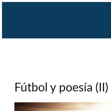
Saltar
al
contenido
Fútbol y poesía (II)