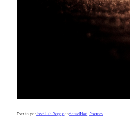
Escrito por
José Luis Regojo
en
Actualidad
, 
Poemas