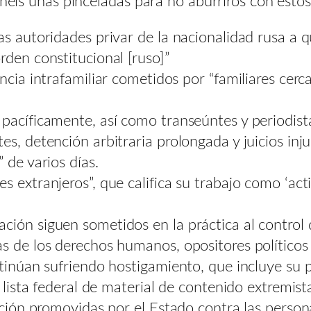
enéis unas pinceladas para no aburriros con esto
as autoridades privar de la nacionalidad rusa a q
rden constitucional [ruso]”
encia intrafamiliar cometidos por “familiares cer
pacíficamente, así como transeúntes y periodist
es, detención arbitraria prolongada y juicios in
 de varios días.
 extranjeros”, que califica su trabajo como ‘acti
ión siguen sometidos en la práctica al control de
s de los derechos humanos, opositores políticos 
tinúan sufriendo hostigamiento, que incluye su p
a lista federal de material de contenido extremist
ución promovidas por el Estado contra las person