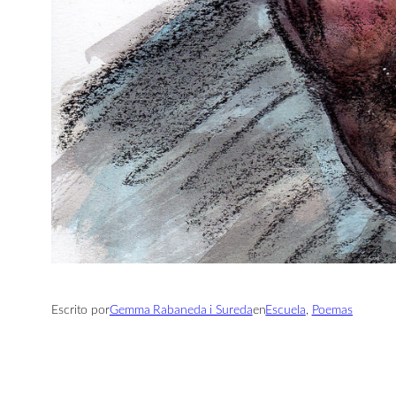
Escrito por
Gemma Rabaneda i Sureda
en
Escuela
, 
Poemas