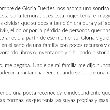
bre de Gloria Fuertes, nos asoma una sonrisa ti
 esta sería ternura; pues esta mujer tenía el mág
olvidar que su poesía también era dura y afilada;
l), el dolor por la pérdida de personas queridas
15 años… a partir de ese momento, Gloria siguió
en el seno de una familia con pocos recursos y q
orando libros o inventando y dibujando historia
 me pegaba. Nadie de mi familia me dijo nunca “e
decer a mi familia. Pero cuando se quiere una co
bo siendo una poeta reconocida e independiente qu
s normas, es que tenía las suyas propias y esas 