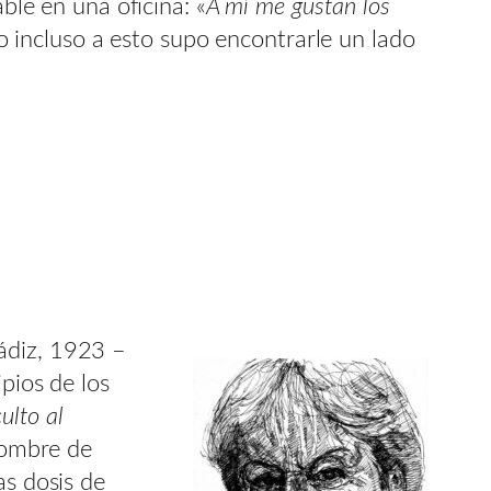
ble en una oficina: «
A mí me gustan los
ro incluso a esto supo encontrarle un lado
ádiz, 1923 –
ipios de los
culto al
nombre de
as dosis de