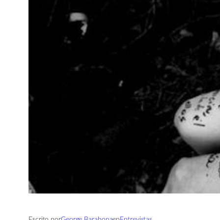
Escrito por
George Barahona
en
Entrevistas