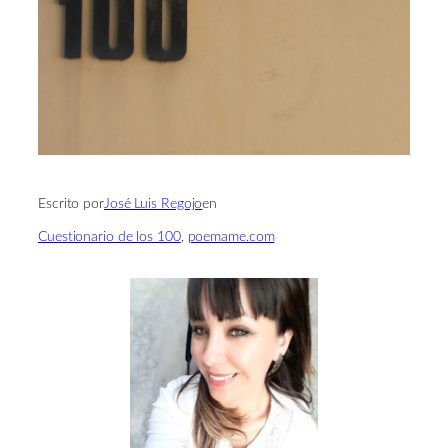
Escrito por
José Luis Regojo
en
Cuestionario de los 100
, 
poemame.com