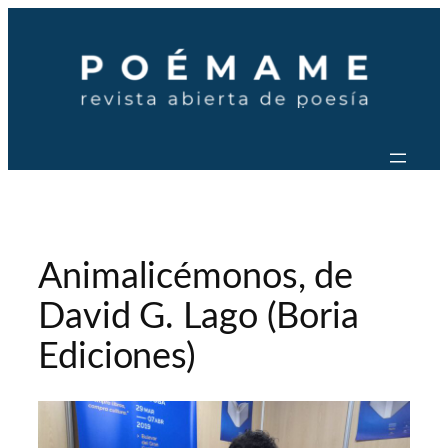
Saltar
al
contenido
Animalicémonos, de
David G. Lago (Boria
Ediciones)