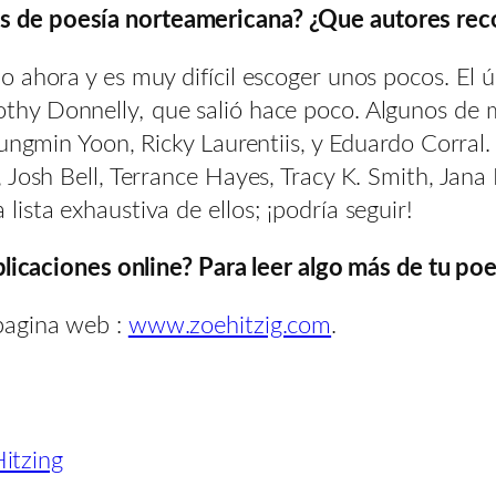
s de poesía norteamericana? ¿Que autores rec
 ahora y es muy difícil escoger unos pocos. El úl
othy Donnelly
,
que salió hace poco. Algunos de m
Jungmin Yoon, Ricky Laurentiis, y Eduardo Corral
Josh Bell, Terrance Hayes, Tracy K. Smith, Jana 
ista exhaustiva de ellos; ¡podría seguir!
blicaciones online? Para leer algo más de tu po
pagina web :
www.zoehitzig.com
.
itzing