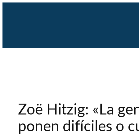
Saltar
al
contenido
Zoë Hitzig: «La ge
ponen difíciles o c