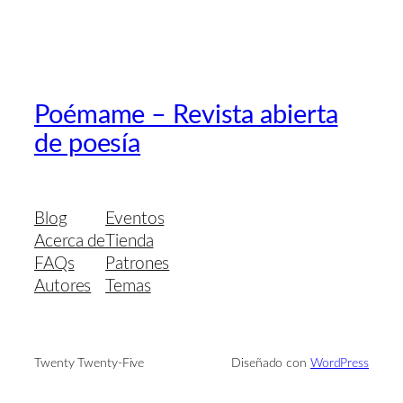
Poémame – Revista abierta
de poesía
Blog
Eventos
Acerca de
Tienda
FAQs
Patrones
Autores
Temas
Twenty Twenty-Five
Diseñado con
WordPress