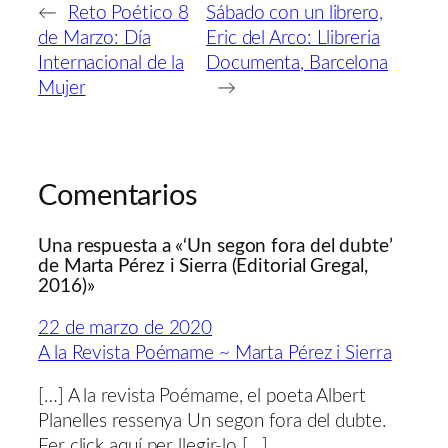
←
Reto Poético 8
Sábado con un librero,
de Marzo: Día
Eric del Arco: Llibreria
Internacional de la
Documenta, Barcelona
Mujer
→
Comentarios
Una respuesta a «‘Un segon fora del dubte’
de Marta Pérez i Sierra (Editorial Gregal,
2016)»
22 de marzo de 2020
A la Revista Poémame ~ Marta Pérez i Sierra
[…] A la revista Poémame, el poeta Albert
Planelles ressenya Un segon fora del dubte.
Fer click aquí per llegir-lo […]