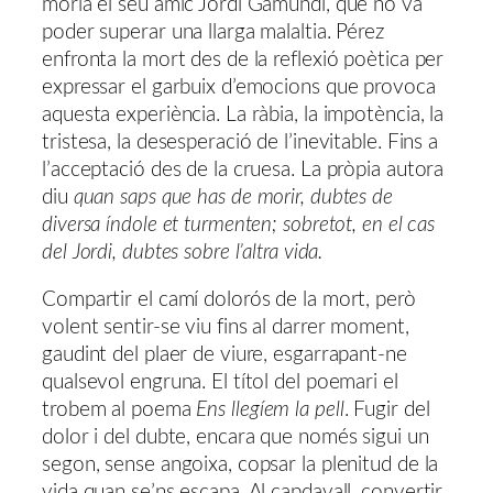
moria el seu amic Jordi Gamundi, que no va
poder superar una llarga malaltia. Pérez
enfronta la mort des de la reflexió poètica per
expressar el garbuix d’emocions que provoca
aquesta experiència. La ràbia, la impotència, la
tristesa, la desesperació de l’inevitable. Fins a
l’acceptació des de la cruesa. La pròpia autora
diu
quan saps que has de morir, dubtes de
diversa índole et turmenten; sobretot, en el cas
del Jordi, dubtes sobre l’altra vida.
Compartir el camí dolorós de la mort, però
volent sentir-se viu fins al darrer moment,
gaudint del plaer de viure, esgarrapant-ne
qualsevol engruna. El títol del poemari el
trobem al poema
Ens llegíem la pell
. Fugir del
dolor i del dubte, encara que només sigui un
segon, sense angoixa, copsar la plenitud de la
vida quan se’ns escapa. Al capdavall, convertir