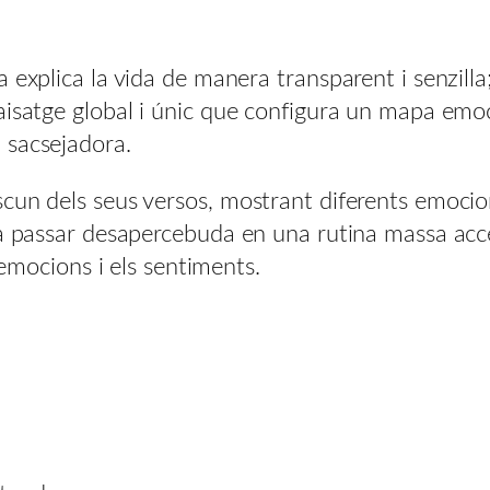
 explica la vida de manera transparent i senzill
isatge global i únic que configura un mapa emoci
 sacsejadora.
cun dels seus versos, mostrant diferents emocion
ia passar desapercebuda en una rutina massa acc
 emocions i els sentiments.