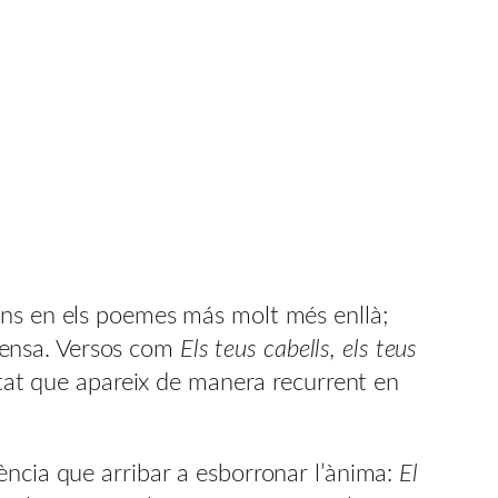
ons en els poemes más molt més enllà;
ntensa. Versos com
Els teus cabells, els teus
tat que apareix de manera recurrent en
ència que arribar a esborronar l’ànima:
El