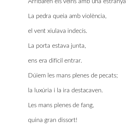
Arribaren els veïns amb una estranya 
La pedra queia amb violència,
el vent xiulava indecís.
La porta estava junta,
ens era difícil entrar.
Dúiem les mans plenes de pecats;
la luxúria i la ira destacaven.
Les mans plenes de fang,
quina gran dissort!