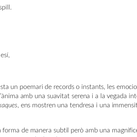
pill.
esí,
sta un poemari de records o instants, les emoci
ar l’ànima amb una suavitat serena i a la vegada i
txaques
, ens mostren una tendresa i una immensi
ren forma de manera subtil però amb una magnific