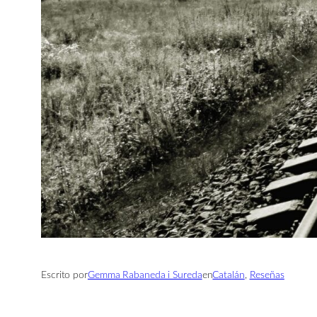
Escrito por
Gemma Rabaneda i Sureda
en
Catalán
, 
Reseñas