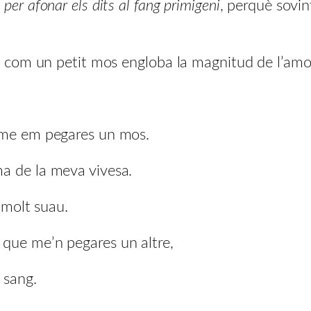
, per afonar els dits al fang primigeni
, perquè sovin
com un petit mos engloba la magnitud de l’amor
r-me em pegares un mos.
a de la meva vivesa.
 molt suau.
que me’n pegares un altre,
 sang.