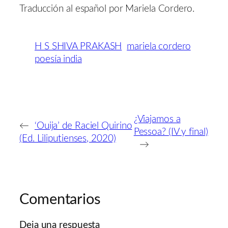
Traducción al español por Mariela Cordero.
H S SHIVA PRAKASH
mariela cordero
poesía india
¿Viajamos a
←
‘Ouija’ de Raciel Quirino
Pessoa? (IV y final)
(Ed. Liliputienses, 2020)
→
Comentarios
Deja una respuesta