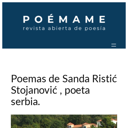
Saltar
al
contenido
Poemas de Sanda Ristić
Stojanović , poeta
serbia.