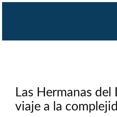
Saltar
al
contenido
Las Hermanas del 
viaje a la complej