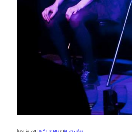
Escrito por
Iris Almenara
en
Entrevistas