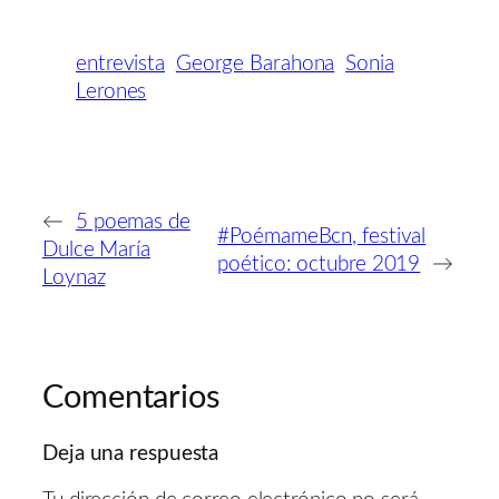
entrevista
George Barahona
Sonia
Lerones
←
5 poemas de
#PoémameBcn, festival
Dulce María
poético: octubre 2019
→
Loynaz
Comentarios
Deja una respuesta