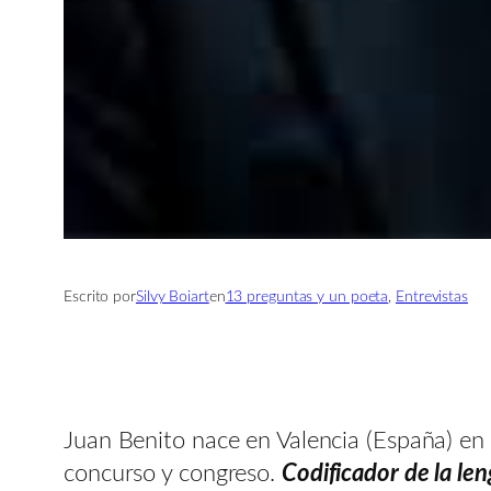
Escrito por
Silvy Boiart
en
13 preguntas y un poeta
, 
Entrevistas
Juan Benito nace en Valencia (España) en 1
concurso y congreso.
Codificador de la leng