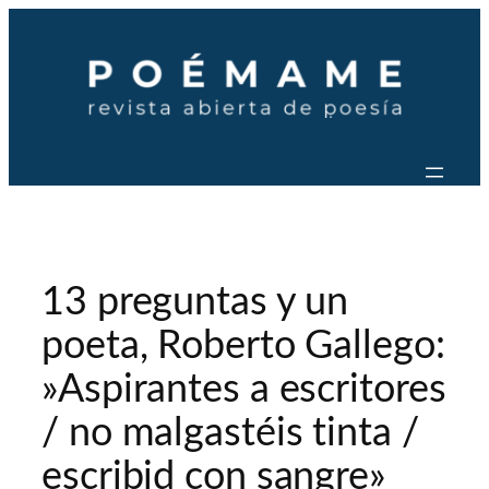
Saltar
al
contenido
13 preguntas y un
poeta, Roberto Gallego:
»Aspirantes a escritores
/ no malgastéis tinta /
escribid con sangre»