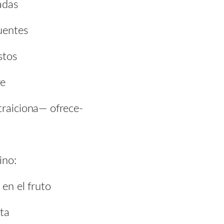
adas
fuentes
stos
re
traiciona— ofrece-
ino:
 en el fruto
sta