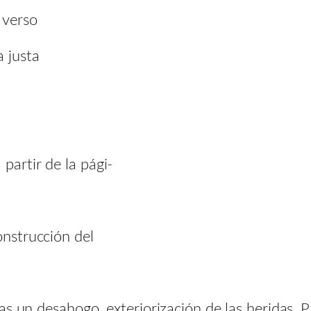
 verso
a justa
partir de la pági-
onstrucción del
s un desahogo, exteriorización de las heridas. P