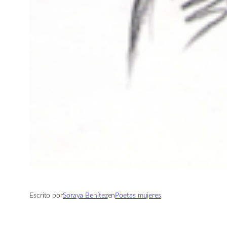
Escrito por
Soraya Benítez
en
Poetas mujeres