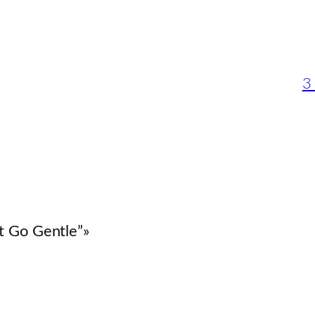
3
t Go Gentle”»