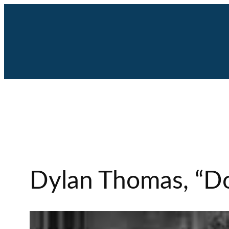
Saltar
al
contenido
Dylan Thomas, “D