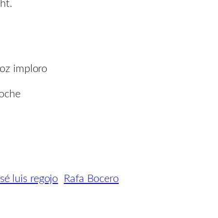
ht.
roz imploro
noche
sé luis regojo
Rafa Bocero