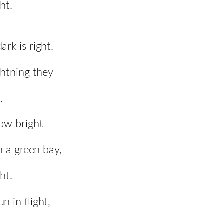
ht.
rk is right.
ghtning they
.
ow bright
n a green bay,
ht.
 in flight,