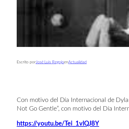
Escrito por
José Luis Regojo
en
Actualidad
Con motivo del Día Internacional de Dyla
Not Go Gentle”, con motivo del Día Intern
https://youtu.be/Tei_1vlQJ8Y