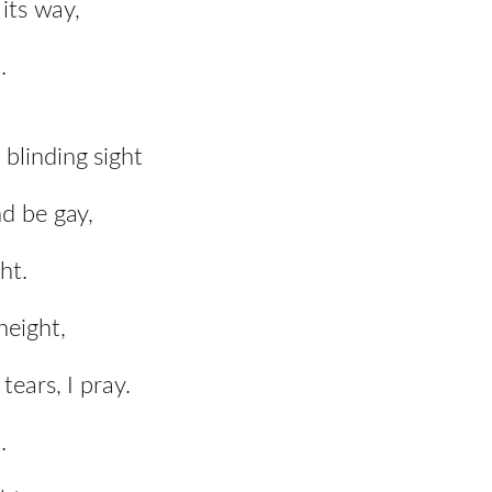
 its way,
.
blinding sight
nd be gay,
ht.
height,
tears, I pray.
.