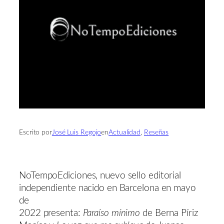
Escrito por
José Luis Regojo
en
Actualidad
, 
Reseñas
NoTempoEdiciones, nuevo sello editorial
independiente nacido en Barcelona en mayo
de
2022 presenta:
Paraíso mínimo
de Berna Píriz