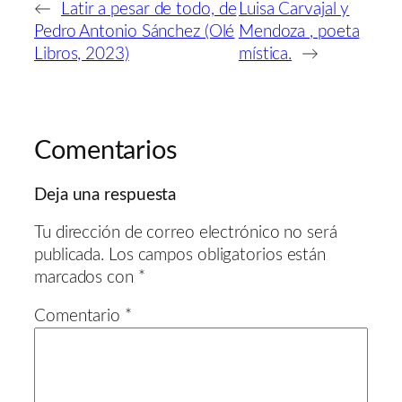
←
Latir a pesar de todo, de
Luisa Carvajal y
Pedro Antonio Sánchez (Olé
Mendoza , poeta
Libros, 2023)
mística.
→
Comentarios
Deja una respuesta
Tu dirección de correo electrónico no será
publicada.
Los campos obligatorios están
marcados con
*
Comentario
*