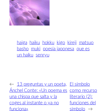
haiga
haiku
hokku
kigo
kireji
matsuo
basho
muki
poesía japonesa
que es
un haiku
senryu
←
13 preguntas y un poeta,
El símbolo
Ánchel Conte: «Un poema es
como recurso
una chispa que salta y la
literario (2):
coges al instante o ya no
funciones del
funciona»
símbolo
→