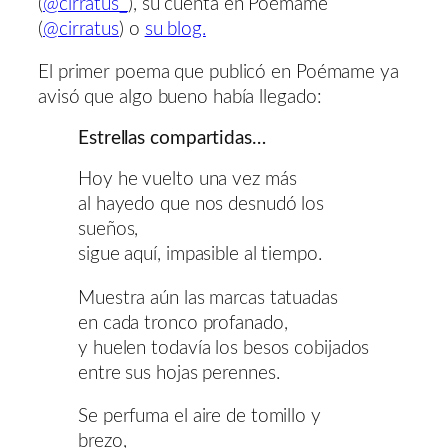
(
@cirratus_
), su cuenta en Poémame
(
@cirratus
) o
su blog.
El primer poema que publicó en Poémame ya
avisó que algo bueno había llegado:
Estrellas compartidas…
Hoy he vuelto una vez más
al hayedo que nos desnudó los
sueños,
sigue aquí, impasible al tiempo.
Muestra aún las marcas tatuadas
en cada tronco profanado,
y huelen todavía los besos cobijados
entre sus hojas perennes.
Se perfuma el aire de tomillo y
brezo,