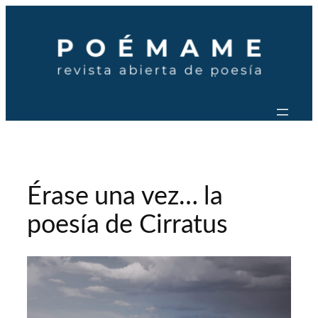
Saltar
al
contenido
Érase una vez… la
poesía de Cirratus