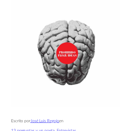
Escrito por
José Luis Regojo
en
13 preguntas y un poeta
, 
Entrevistas