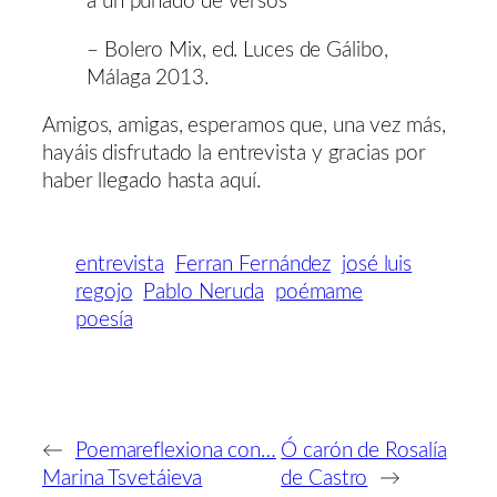
a un puñado de versos
– Bolero Mix, ed. Luces de Gálibo,
Málaga 2013.
Amigos, amigas, esperamos que, una vez más,
hayáis disfrutado la entrevista y gracias por
haber llegado hasta aquí.
entrevista
Ferran Fernández
josé luis
regojo
Pablo Neruda
poémame
poesía
←
Poemareflexiona con…
Ó carón de Rosalía
Marina Tsvetáieva
de Castro
→