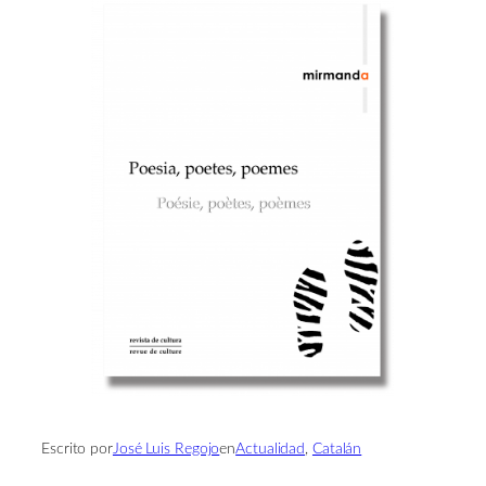
Escrito por
José Luis Regojo
en
Actualidad
, 
Catalán