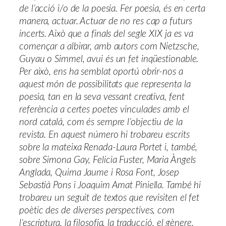
de l’acció i/o de la poesia. Fer poesia, és en certa
manera, actuar. Actuar de no res cap a futurs
incerts. Això que a finals del segle XIX ja es va
començar a albirar, amb autors com Nietzsche,
Guyau o Simmel, avui és un fet inqüestionable.
Per això, ens ha semblat oportú obrir-nos a
aquest món de possibilitats que representa la
poesia, tan en la seva vessant creativa, fent
referència a certes poetes vinculades amb el
nord català, com és sempre l’objectiu de la
revista. En aquest número hi trobareu escrits
sobre la mateixa Renada-Laura Portet i, també,
sobre Simona Gay, Felícia Fuster, Maria Àngels
Anglada, Quima Jaume i Rosa Font, Josep
Sebastià Pons i Joaquim Amat Piniella. També hi
trobareu un seguit de textos que revisiten el fet
poètic des de diverses perspectives, com
l’escriptura, la filosofia, la traducció, el gènere.